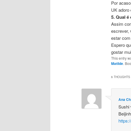
Por acaso
UK adoro 
5. Qual é
Assim com
escrever, 
estar co
Espero qu
gostar mu
This entry w
Matilde
. Bo
6 THOUGHTS 
Ana Ch
Sushi 
Beijin
https: