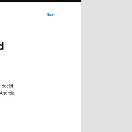
Next
→
d
 decidi
Andreia