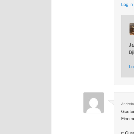
Log in
Ja
Bj
Lo
Andreia
Gostei
Fico c
r: Cu