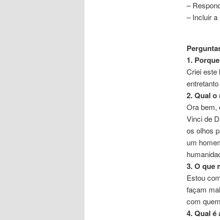
– Respond
– Incluir 
Pergunta
1. Porque
Criei este
entretanto
2. Qual o
Ora bem, 
Vinci de D
os olhos p
um homem 
humanida
3. O que
Estou com
façam mal
com quem
4. Qual é