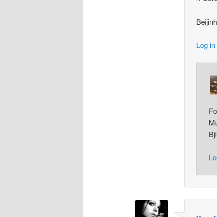
Beijin
Log in
Fo
Mu
Bj
Lo