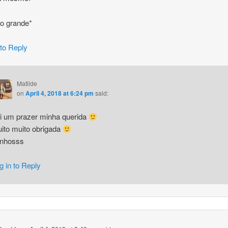
ho grande*
 to Reply
Matilde
on
April 4, 2018 at 6:24 pm
said:
i um prazer minha querida
ito muito obrigada
inhosss
g in to Reply