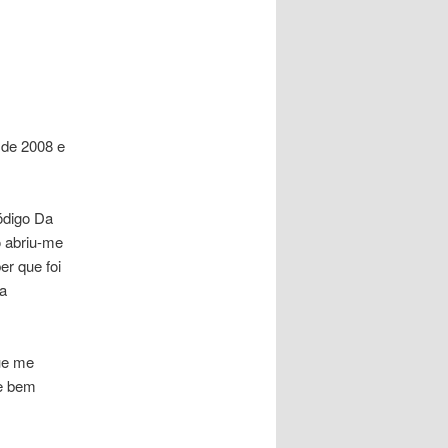
 de 2008 e
ódigo Da
o abriu-me
er que foi
a
ue me
me bem