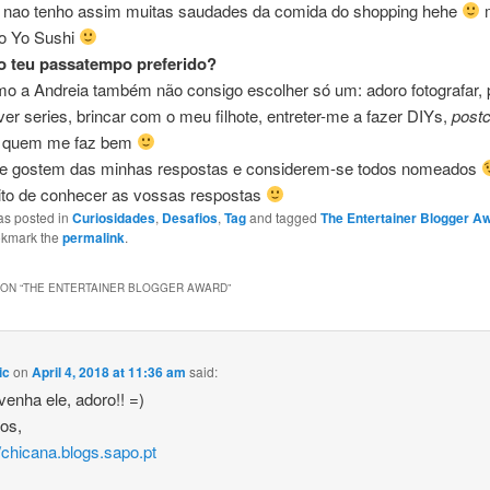
 nao tenho assim muitas saudades da comida do shopping hehe
m
o Yo Sushi
 o teu passatempo preferido?
o a Andreia também não consigo escolher só um: adoro fotografar, 
ver series, brincar com o meu filhote, entreter-me a fazer DIYs,
postc
m quem me faz bem
e gostem das minhas respostas e considerem-se todos nomeados
ito de conhecer as vossas respostas
as posted in
Curiosidades
,
Desafios
,
Tag
and tagged
The Entertainer Blogger A
okmark the
permalink
.
ON “
THE ENTERTAINER BLOGGER AWARD
”
ic
on
April 4, 2018 at 11:36 am
said:
venha ele, adoro!! =)
hos,
//chicana.blogs.sapo.pt