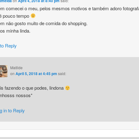
lmeida
on
April 4, 2018 at 8:40 pm
said:
m comecei o meu, pelos mesmos motivos e também adoro fotografa
 é pouco tempo
m não gosto muito de comida do shopping.
hos minha linda.
 to Reply
Matilde
on
April 5, 2018 at 4:45 pm
said:
is fazendo o que podes, lindona
inhosss nossos*
g in to Reply