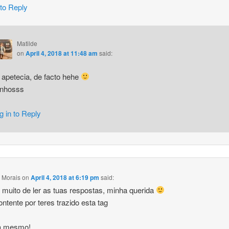
 to Reply
Matilde
on
April 4, 2018 at 11:48 am
said:
 apetecia, de facto hehe
inhosss
g in to Reply
 Morais
on
April 4, 2018 at 6:19 pm
said:
 muito de ler as tuas respostas, minha querida
ontente por teres trazido esta tag
ra mesmo!