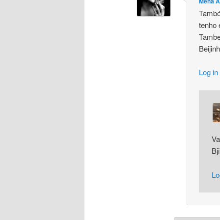
Mena A
També
tenho
Tambe
Beijin
Log in
Va
Bj
Lo