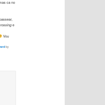
as ca no
passear,
rossing
e
Vou
ward
by