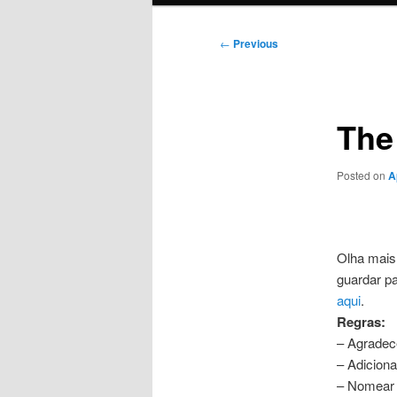
Post
←
Previous
navigation
The
Posted on
A
Olha mais
guardar p
aqui
.
Regras:
– Agradece
– Adiciona
– Nomear 