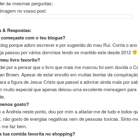
er às mesmas perguntas;
a imagem no vosso post.
s & Respostas:
 começaste com o teu blogue?
 blog porque adoro escrever e por sugestão do meu Rui. Corria o ano
 ja passou por vários domínios tendo se mantido este desde 2012
 meu livro favorito?
dei por a pensar que o livro que mais me marcou foi sem duvida o C
an Brown. Apesar de estar envolto em muitas teorias da conspiraçã
ara a figura de Jesus Cristo que passei a admirar ainda mais por sab
muito especial que apenas deixou uma excelente mensagem para 
de.
 menos gosto?
 a Andreia neste ponto, dou por mim a afastar-me de tudo e todos q
, não gosto de energias negativas nem de pessoas toxicas. Sinto-
 me faz bem.
 a tua comida favorita no shopping?