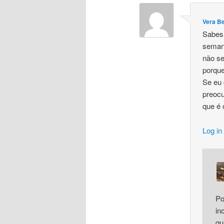
Vera B
Sabes,
seman
não se
porque
Se eu 
preocu
que é
Log in
Po
in
qu