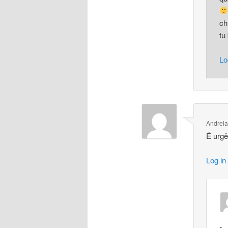
ch
tu
Lo
Andreia
É urgê
Log in