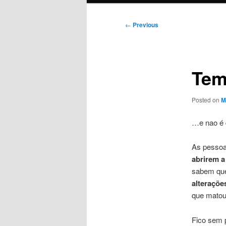
Post
←
Previous
navigation
Tem
Posted on
M
…e nao é 
As pessoa
abrirem a 
sabem qu
alteraçõe
que matou
Fico sem p