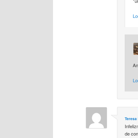
*u
Lo
An
Lo
Teresa 
Infeli
de co