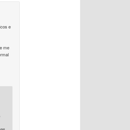
icos e
Se me
ormal
a
has