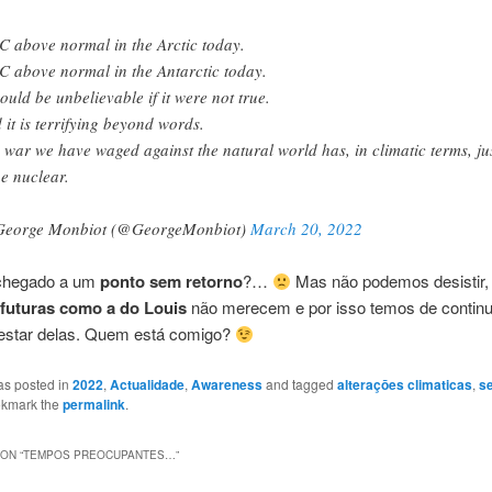
C above normal in the Arctic today.
C above normal in the Antarctic today.
would be unbelievable if it were not true.
 it is terrifying beyond words.
 war we have waged against the natural world has, in climatic terms, ju
e nuclear.
eorge Monbiot (@GeorgeMonbiot)
March 20, 2022
chegado a um
ponto sem retorno
?…
Mas não podemos desistir,
futuras como a do Louis
não merecem e por isso temos de continu
estar delas. Quem está comigo?
as posted in
2022
,
Actualidade
,
Awareness
and tagged
alteraçōes climaticas
,
s
okmark the
permalink
.
ON “
TEMPOS PREOCUPANTES…
”