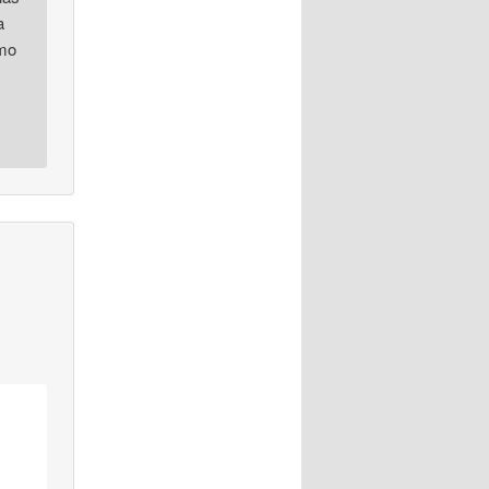
a
omo