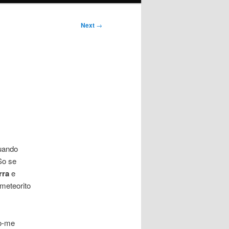
Next
→
uando
So se
rra
e
meteorito
o-me