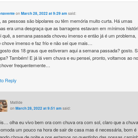
enavente
on
March 28, 2022 at 9:29 am
said:
 as pessoas são bipolares ou têm memória muito curta. Há umas
as era uma desgraça que as barragens estavam em mínimos histór
i quê, a semana passada choveu imenso e então já é um problema,
 chove imenso e faz frio e não sei que mais…
gosto dos 18 graus que estiveram aqui a semana passada? gosto. 
pa? Também! E já lá vem chuva e eu pensei, pronto, voltamos ao n
 chover frequentemente…
 to Reply
Matilde
on
March 28, 2022 at 9:51 am
said:
is… olha eu vivo bem ora com chuva ora com sol, claro que a chuv
comoda um pouco na hora de sair de casa mas é necessária, bom é
ando chove de noite e nos estamos no quentinho das nossas camin