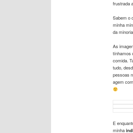
frustrada 
Sabem o qu
minha minh
da minori
As imagen
tínhamos 
comida. T
tudo, desd
pessoas n
agem com 
E enquant
minha
ind