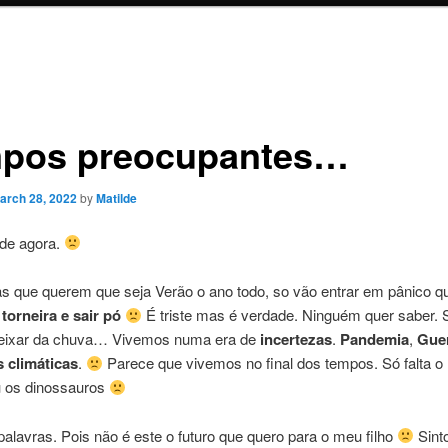
pos preocupantes…
arch 28, 2022
by
Matilde
de agora.
s que querem que seja Verão o ano todo, so vão entrar em pânico q
torneira e sair pó
É triste mas é verdade. Ninguém quer saber. 
eixar da chuva… Vivemos numa era de
incertezas
.
Pandemia
,
Gue
s climáticas
.
Parece que vivemos no final dos tempos. Só falta o 
 os dinossauros
alavras. Pois não é este o futuro que quero para o meu filho
Sint