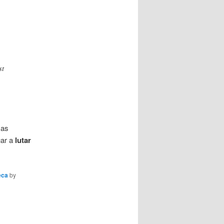
st
 as
ar a
lutar
eca
by