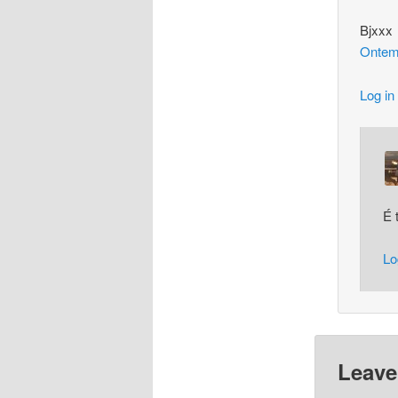
Bjxxx
Ontem
Log in
É 
Lo
Leave