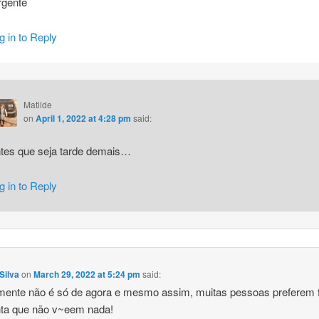
rgente
g in to Reply
Matilde
on
April 1, 2022 at 4:28 pm
said:
tes que seja tarde demais…
g in to Reply
Silva
on
March 29, 2022 at 5:24 pm
said:
zmente não é só de agora e mesmo assim, muitas pessoas preferem 
nta que não v~eem nada!