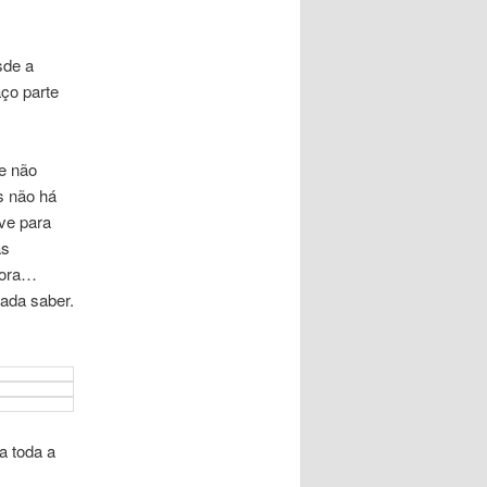
sde a
aço parte
e não
s não há
ve para
as
ora…
ada saber.
a toda a