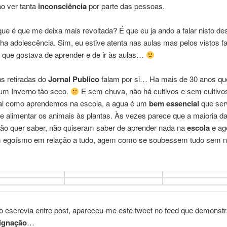
ao ver tanta
inconsciência
por parte das pessoas.
e é que me deixa mais revoltada? É que eu ja ando a falar nisto de
a adolescência. Sim, eu estive atenta nas aulas mas pelos vistos f
a que gostava de aprender e de ir às aulas…
s retiradas do
Jornal Publico
falam por si… Ha mais de 30 anos qu
um Inverno tão seco.
E sem chuva, não há cultivos e sem cultivo
al como aprendemos na escola, a agua é um
bem essencial
que ser
e alimentar os animais às plantas. Às vezes parece que a maioria d
ão quer saber, não quiseram saber de aprender nada na
escola
e ag
egoísmo em relação a tudo, agem como se soubessem tudo sem n
o escrevia entre post, apareceu-me este tweet no feed que demonstr
ignação
…