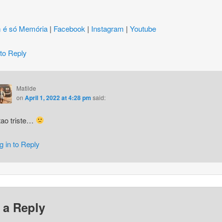
 é só Memória
|
Facebook
|
Instagram
|
Youtube
 to Reply
Matilde
on
April 1, 2022 at 4:28 pm
said:
tao triste…
g in to Reply
 a Reply