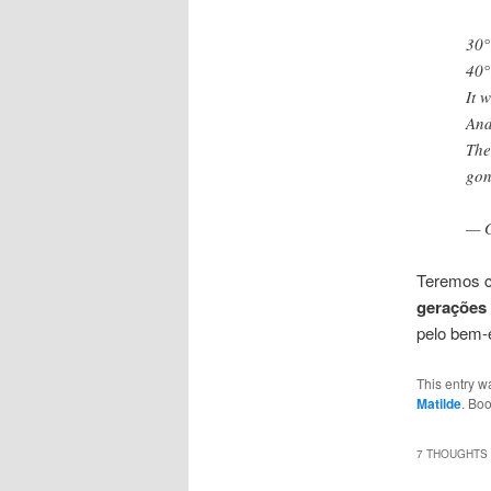
30°
40°
It 
And
The
gon
— G
Teremos 
gerações 
pelo bem-
This entry w
Matilde
. Bo
7 THOUGHTS 