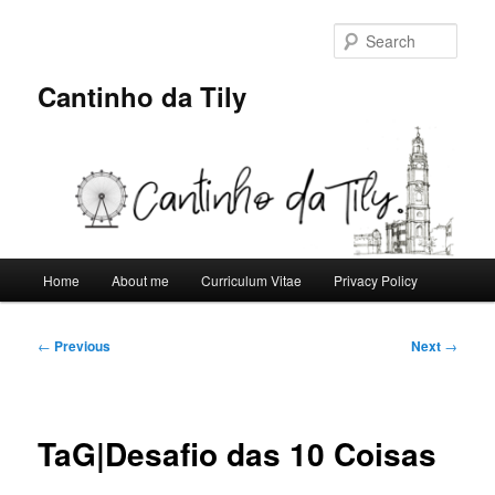
Skip
to
Sear
primary
content
Cantinho da Tily
Main
Home
About me
Curriculum Vitae
Privacy Policy
menu
Post
←
Previous
Next
→
navigation
TaG|Desafio das 10 Coisas