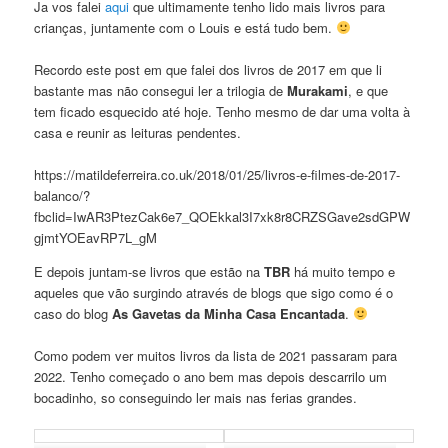
Ja vos falei
aqui
que ultimamente tenho lido mais livros para
crianças, juntamente com o Louis e está tudo bem.
Recordo este post em que falei dos livros de 2017 em que li
bastante mas não consegui ler a trilogia de
Murakami
, e que
tem ficado esquecido até hoje. Tenho mesmo de dar uma volta à
casa e reunir as leituras pendentes.
https://matildeferreira.co.uk/2018/01/25/livros-e-filmes-de-2017-
balanco/?
fbclid=IwAR3PtezCak6e7_QOEkkal3I7xk8r8CRZSGave2sdGPW
gjmtYOEavRP7L_gM
E depois juntam-se livros que estão na
TBR
há muito tempo e
aqueles que vão surgindo através de blogs que sigo como é o
caso do blog
As Gavetas da Minha Casa Encantada
.
Como podem ver muitos livros da lista de 2021 passaram para
2022. Tenho começado o ano bem mas depois descarrilo um
bocadinho, so conseguindo ler mais nas ferias grandes.