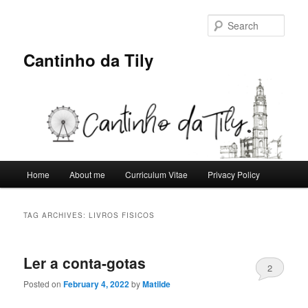
Skip
Skip
to
to
Sear
primary
secondary
content
content
Cantinho da Tily
Main
Home
About me
Curriculum Vitae
Privacy Policy
menu
TAG ARCHIVES:
LIVROS FISICOS
Ler a conta-gotas
2
Posted on
February 4, 2022
by
Matilde