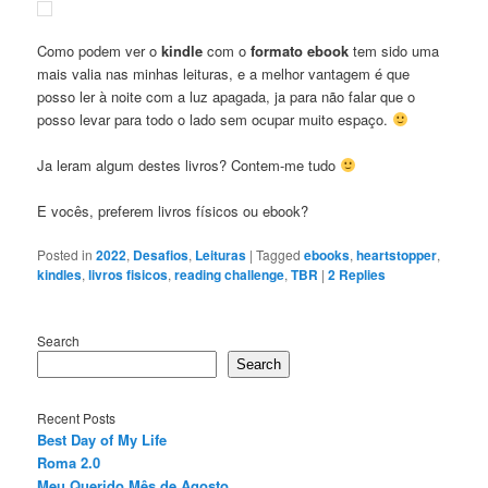
Como podem ver o
kindle
com o
formato ebook
tem sido uma
mais valia nas minhas leituras, e a melhor vantagem é que
posso ler à noite com a luz apagada, ja para não falar que o
posso levar para todo o lado sem ocupar muito espaço.
Ja leram algum destes livros? Contem-me tudo
E vocês, preferem livros físicos ou ebook?
Posted in
2022
,
Desafios
,
Leituras
|
Tagged
ebooks
,
heartstopper
,
kindles
,
livros fisicos
,
reading challenge
,
TBR
|
2
Replies
Search
Search
Recent Posts
Best Day of My Life
Roma 2.0
Meu Querido Mês de Agosto.