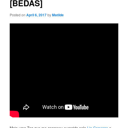
[BEDAS]
Posted on
April 6, 2017
by
Matilde
Mais uma Tag que me apareceu sugerida pela
Lia Camargo
e