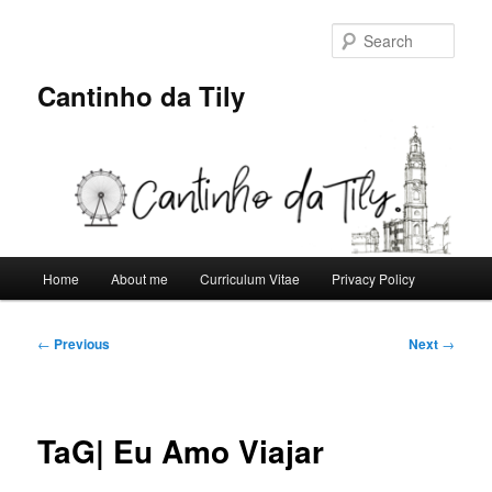
Skip
to
Sear
primary
content
Cantinho da Tily
Main
Home
About me
Curriculum Vitae
Privacy Policy
menu
Post
←
Previous
Next
→
navigation
TaG| Eu Amo Viajar