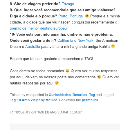
8- Site de viagem preferido?
Trivago
9- Qual lugar você recomendaria que seu amigo visitasse?
Diga a cidade e o porque?
Porto, Portugal
Porque e a minha
cidade, a cidade que me viu nascer, conquistou recentemente
o
prémio de melhor destino europeu
10- Você está partindo amanhã, dinheiro não é problema.
Onde você gostaria de ir?
California
e
New York
, the American
Dream e
Austrália
para visitar a minha grande amiga Kahlia
Espero que tenham gostado e respondam a TAG!
Considerem-se todos nomeados
Quero ver muitas respostas
por aqui, deixem os vossos posts nos comentarios
Quero ver
muitas respostas por aqui
This entry was posted in
Curiosidades
,
Desafios
,
Tag
and tagged
Tag Eu Amo Viajar
by
Matilde
. Bookmark the
permalink
.
10 THOUGHTS ON “
TAG| EU AMO VIAJAR [BEDAS]
”