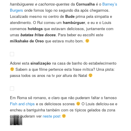
hambúrgueres e cachorros-quentes
da
Cornualha
é o
Barney’s
Burgers
onde fomos logo no segundo dia após chegarmos.
Localizado mesmo no centro de
Bude
prima pela simpatia e
atendimento. O Rui comeu um
hambúrguer
, e eu e o Louis
comemos
hotdogs
que estavam deliciosos, juntamente com
umas
batatas fritas doces
. Para beber eu escolhi este
milkshake de Oreo
que estava muito bom.
Adorei esta
sinalização
na casa de banho do estabelecimento
Sabem a que filme pertence esta frase mítica? Uma pista:
passa todos os anos na tv por altura do Natal
Em Roma sê romano, e claro que não puderam faltar o famoso
Fish and chips
e os deliciosos scones
O Louis deliciou-se e
encheu a barriguinha também com os típicos gelados da zona
como puderam ver
neste post
Fish
Hmmm
Scones
Keep
and
rapa
com
calm