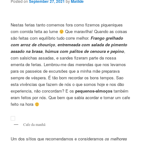
Posted on
September 27, 2021
by
Matilde
Nestas ferias tanto comemos fora como fizemos piqueniques
com comida feita ao lume
Que maravilha! Quando as coisas
são feitas com equilíbrio tudo corre melhor.
Frango grelhado
com arroz de chouriço
,
entremeada com salada de pimento
assado na brasa
,
húmus com palitos de cenoura e pepino
,
com salsichas assadas, e sandes fizeram parte da nossa
ementa de ferias. Lembrou-me das merendas que nos levamos
para os passeios de excursões que a minha mãe preparava
sempre de véspera. É tão bom recordar os bons tempos. Sao
esta vivências que fazem de nós o que somos hoje e nos dão
experiencia, não concordam? E os
pequenos-almoços
também
eram feitos por nós. Que bem que sabia acordar e tomar um cafe
feito na hora
Cafe da manhã
Um dos sítios que recomendamos e consideramos
os melhores