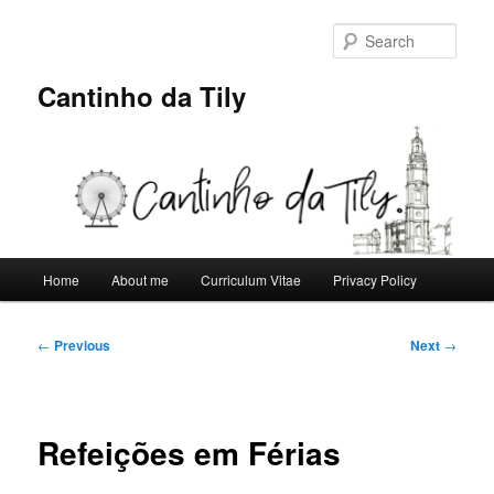
Skip
to
Sear
primary
content
Cantinho da Tily
Main
Home
About me
Curriculum Vitae
Privacy Policy
menu
Post
←
Previous
Next
→
navigation
Refeições em Férias