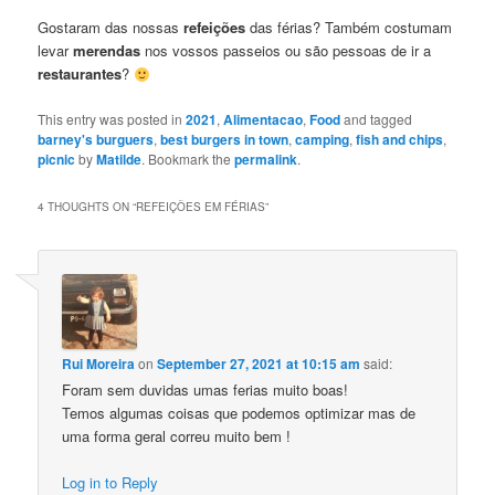
Chips
o
clotted
and
Gostaram das nossas
refeições
das férias? Também costumam
tacho
cream
eat
levar
merendas
nos vossos passeios ou são pessoas de ir a
e
ice
doce
cream
restaurantes
?
de
morango
This entry was posted in
2021
,
Alimentacao
,
Food
and tagged
barney's burguers
,
best burgers in town
,
camping
,
fish and chips
,
picnic
by
Matilde
. Bookmark the
permalink
.
4 THOUGHTS ON “
REFEIÇÕES EM FÉRIAS
”
Rui Moreira
on
September 27, 2021 at 10:15 am
said:
Foram sem duvidas umas ferias muito boas!
Temos algumas coisas que podemos optimizar mas de
uma forma geral correu muito bem !
Log in to Reply