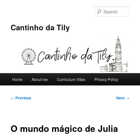
Skip
to
Sear
primary
content
Cantinho da Tily
Main
Home
About me
Curriculum Vitae
Privacy Policy
menu
Post
←
Previous
Next
→
navigation
O mundo mágico de Julia