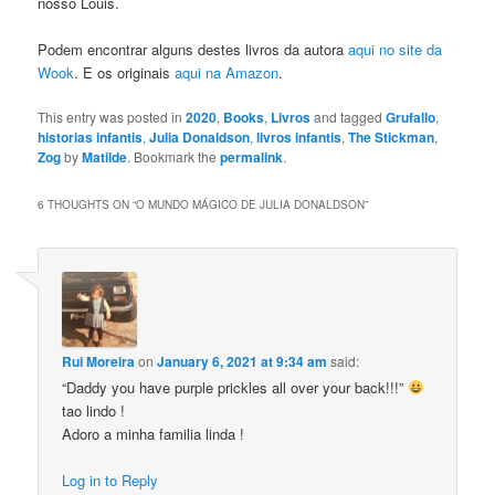
nosso Louis.
Podem encontrar alguns destes livros da autora
aqui no site da
Wook
. E os originais
aqui na Amazon
.
This entry was posted in
2020
,
Books
,
Livros
and tagged
Grufallo
,
historias infantis
,
Julia Donaldson
,
livros infantis
,
The Stickman
,
Zog
by
Matilde
. Bookmark the
permalink
.
6 THOUGHTS ON “
O MUNDO MÁGICO DE JULIA DONALDSON
”
Rui Moreira
on
January 6, 2021 at 9:34 am
said:
“Daddy you have purple prickles all over your back!!!”
tao lindo !
Adoro a minha familia linda !
Log in to Reply