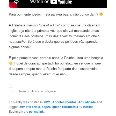
Para bom entendedor, meia palavra basta, não concordam?
A Rainha é mesmo “
one of a kind
” como se costura dizer em
inglês e ja não é a primeira vez que ela vai mandando umas
indirectas aos políticos, mas desta vez foi mesmo em cheio…
na
mouche
. Será que é desta que os políticos vão aprender
alguma coisa?…
E pela primeira vez, com 95 anos, a Rainha usou uma bengala
Fiquei de coração apertadinho por ela… eu sei que ninguém
dura para sempre mas a Rainha faz parte das nossas vidas
desde sempre, quer queiram quer não…
Imagem retirada do Instagram
This entry was posted in
2021
,
Acontecimentos
,
Actualidade
and
tagged
climatic crisis
,
cop26
,
queen Elizabeth II
by
Matilde
.
Bookmark the
permalink
.