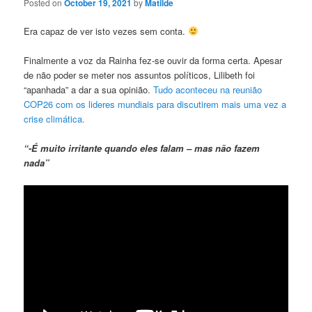
Posted on
October 19, 2021
by
Matilde
Era capaz de ver isto vezes sem conta.
Finalmente a voz da Rainha fez-se ouvir da forma certa. Apesar
de não poder se meter nos assuntos políticos, Lilibeth foi
“apanhada” a dar a sua opinião.
Tudo aconteceu na reunião
COP26 com os lideres mundiais para discutirem mais uma vez a
crise climática.
“-É muito irritante quando eles falam – mas não fazem
nada
”