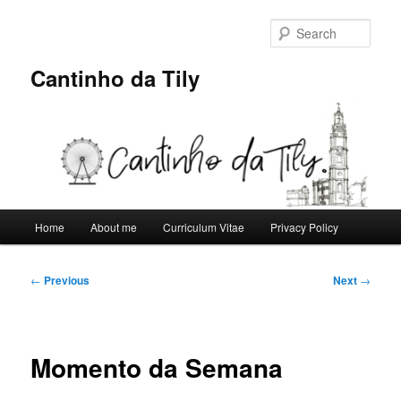
Skip
to
Sear
primary
content
Cantinho da Tily
Main
Home
About me
Curriculum Vitae
Privacy Policy
menu
Post
←
Previous
Next
→
navigation
Momento da Semana