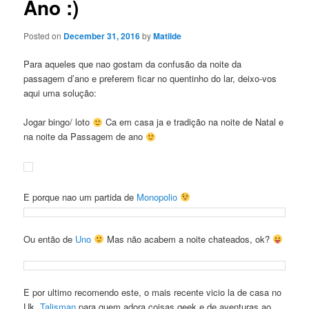
Ano :)
Posted on
December 31, 2016
by
Matilde
Para aqueles que nao gostam da confusão da noite da
passagem d’ano e preferem ficar no quentinho do lar, deixo-vos
aqui uma solução:
Jogar bingo/ loto
Ca em casa ja e tradição na noite de Natal e
na noite da Passagem de ano
E porque nao um partida de
Monopolio
Ou então de
Uno
Mas não acabem a noite chateados, ok?
E por ultimo recomendo este, o mais recente vicio la de casa no
Uk,
Talisman
para quem adora coisas geek e de aventuras ao