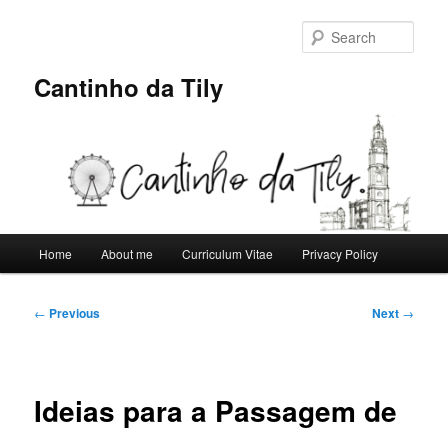
Skip
to
Sear
primary
content
Cantinho da Tily
Main
Home
About me
Curriculum Vitae
Privacy Policy
menu
Post
←
Previous
Next
→
navigation
Ideias para a Passagem de