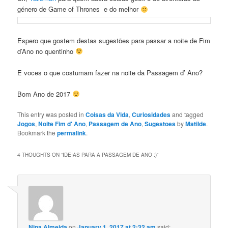
género de Game of Thrones e do melhor
Espero que gostem destas sugestões para passar a noite de Fim
d’Ano no quentinho
E voces o que costumam fazer na noite da Passagem d’ Ano?
Bom Ano de 2017
This entry was posted in
Coisas da Vida
,
Curiosidades
and tagged
Jogos
,
Noite Fim d' Ano
,
Passagem de Ano
,
Sugestoes
by
Matilde
.
Bookmark the
permalink
.
4 THOUGHTS ON “
IDEIAS PARA A PASSAGEM DE ANO :)
”
Nina Almeida
on
January 1, 2017 at 2:32 am
said: