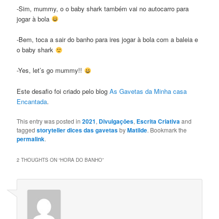
-Sim, mummy, o o baby shark também vai no autocarro para
jogar à bola
-Bem, toca a sair do banho para ires jogar à bola com a baleia e
o baby shark
-Yes, let’s go mummy!!
Este desafio foi criado pelo blog
As Gavetas da Minha casa
Encantada
.
This entry was posted in
2021
,
Divulgaçōes
,
Escrita Criativa
and
tagged
storyteller dices das gavetas
by
Matilde
. Bookmark the
permalink
.
2 THOUGHTS ON “
HORA DO BANHO
”