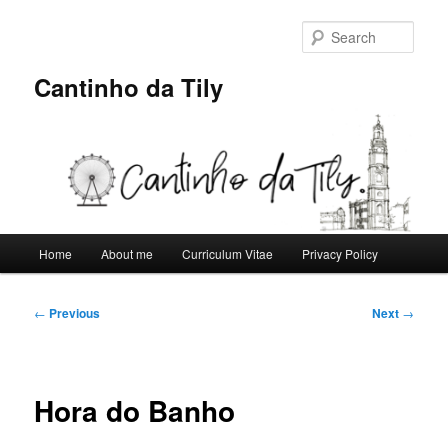
Skip
to
Sear
primary
content
Cantinho da Tily
Main
Home
About me
Curriculum Vitae
Privacy Policy
menu
Post
←
Previous
Next
→
navigation
Hora do Banho