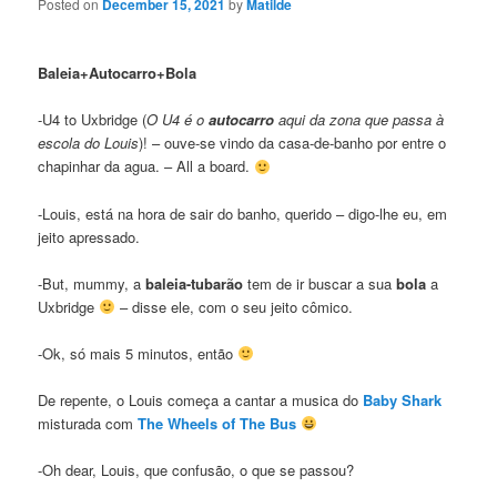
Posted on
December 15, 2021
by
Matilde
Baleia+Autocarro+Bola
-U4 to Uxbridge (
O U4 é o
autocarro
aqui da zona que passa à
escola do Louis
)! – ouve-se vindo da casa-de-banho por entre o
chapinhar da agua. – All a board.
-Louis, está na hora de sair do banho, querido – digo-lhe eu, em
jeito apressado.
-But, mummy, a
baleia-tubarão
tem de ir buscar a sua
bola
a
Uxbridge
– disse ele, com o seu jeito cômico.
-Ok, só mais 5 minutos, então
De repente, o Louis começa a cantar a musica do
Baby Shark
misturada com
The Wheels of The Bus
-Oh dear, Louis, que confusão, o que se passou?