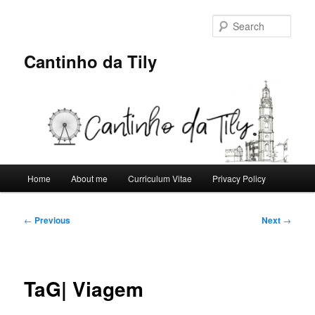
Skip
to
Sear
primary
content
Cantinho da Tily
Main
Home
About me
Curriculum Vitae
Privacy Policy
menu
Post
←
Previous
Next
→
navigation
TaG| Viagem