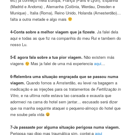
etc) ja conheço meia Europa, França (Paris e Lyon), Espanha
(Madrid e Andorra) , Alemanha (Colônia, Werdau, Dresden e
Munique) , Italia (Roma), Reino Unido, Holanda (Amesterdão)…
falta a outra metade e algo mais
4-Conta sobre a melhor viagem que ja fizeste
. Ja falei dela
aqui e todas as que fiz na companhia do meu Rui e tambem do
nosso Lu.
5-E agora fala sobre a tua pior viagem.
Não existem más
viagens
Mas ja falei de uma má experiencia
aqui
…
6-Relembra uma situação engraçada que se passou numa
viagem.
Quando fomos a Amsterdão, eu levei na bagagem a
medicação e as injeções para os tratamentos de
Fertilização in
Vitro
, e na ultima noite estava tao cansada e exausta que
adormeci na cama do hotel sem jantar… escusado será dizer
que na manha seguinte ataquei o pequeno-almoço do hotel que
me soube pela vida
7-Ja passaste por alguma situação perigosa numa viagem.
Perigosa nao digo mas traumática sim, contei-a
aqui