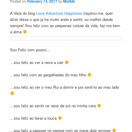
Posted on
February 13, 2017
by
Matilde
A Vera do blog
Love Adventure Happiness
inspirou-me, quer
dizer disse o que ja ha muito ando a sentir, ou melhor desde
sempre! Sou feliz com as pequenas coisas da vida, faz-me bem
a alma
Sou Feliz com pouco…
…sou feliz ao ver a neve a cair
…sou feliz com as gargalhadas do meu filho
…sou feliz ao ver o meu Rui a dormir e por senti-lo ao meu lado
…sou feliz ao sentir os raios de sol na minha cara
…sou feliz ao lavar a louca
…sou feliz a passear no parque com os meus dois amores