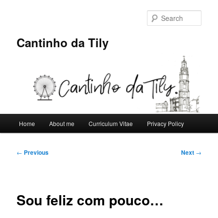
Skip
to
Sear
primary
content
Cantinho da Tily
Main
Home
About me
Curriculum Vitae
Privacy Policy
menu
Post
←
Previous
Next
→
navigation
Sou feliz com pouco…