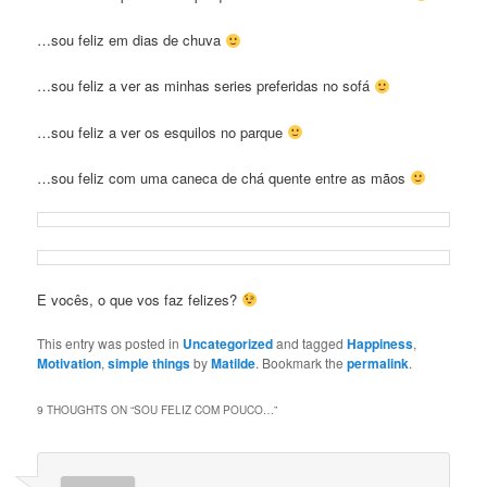
…sou feliz em dias de chuva
…sou feliz a ver as minhas series preferidas no sofá
…sou feliz a ver os esquilos no parque
…sou feliz com uma caneca de chá quente entre as mãos
E vocês, o que vos faz felizes?
This entry was posted in
Uncategorized
and tagged
Happiness
,
Motivation
,
simple things
by
Matilde
. Bookmark the
permalink
.
9 THOUGHTS ON “
SOU FELIZ COM POUCO…
”