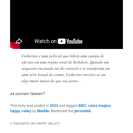
Catherine é uma policial que lidera uma equipa de
oficiais em uma região rural de Yorkshire. Quando um
sequestro encenado sai de controle e se transforma em
uma série brutal de crimes, Catherine envolve-se em
algo muito maior do que seu posto…
Ja ouviram falaram?
This entry was posted in
2023
and tagged
BBC
,
caixa magica
,
happy valley
by
Matilde
. Bookmark the
permalink
.
2 THOUGHTS ON “
HAPPY VALLEY
”