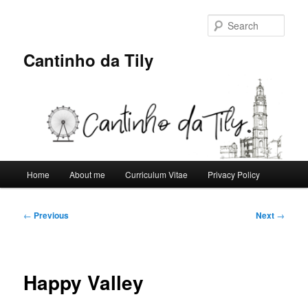
Skip
to
Sear
primary
content
Cantinho da Tily
Main
Home
About me
Curriculum Vitae
Privacy Policy
menu
Post
←
Previous
Next
→
navigation
Happy Valley