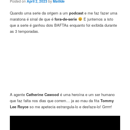
Posted on
April 2, 2023
by
Matilde
Quando uma serie da origem a um
podcast
e me faz fazer uma
maratona é sinal de que é
fora-de-serie
E juntemos a isto
que a serie é ganhou dois BAFTAs enquanto foi exibida durante
as 3 temporadas.
A agente
Catherine Cawood
é uma heroína e um ser humano
que faz falta nos dias que correm… ja ao mau da fita
Tommy
Lee Royce
so me apetecia estrangula-lo e desfaze-lo! Grrrrr!