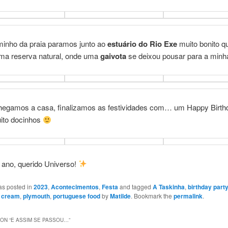
minho da praia paramos junto ao
estuário do Rio Exe
muito bonito q
uma reserva natural, onde uma
gaivota
se deixou pousar para a minh
egamos a casa, finalizamos as festividades com… um Happy Birth
uito docinhos
 ano, querido Universo!
as posted in
2023
,
Acontecimentos
,
Festa
and tagged
A Taskinha
,
birthday part
y cream
,
plymouth
,
portuguese food
by
Matilde
. Bookmark the
permalink
.
ON “
E ASSIM SE PASSOU…
”