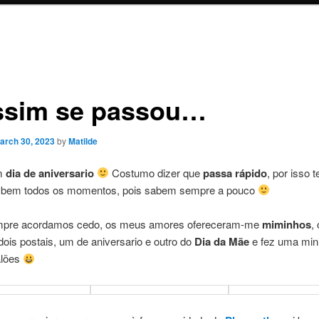
ssim se passou…
arch 30, 2023
by
Matilde
m
dia de aniversario
Costumo dizer que
passa rápido
, por isso 
r bem todos os momentos, pois sabem sempre a pouco
pre acordamos cedo, os meus amores ofereceram-me
miminhos
,
ois postais, um de aniversario e outro do
Dia da Mãe
e fez uma mini
alões