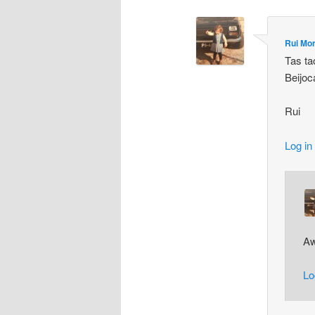
Rui Mor
Tas tao
Beijoc
Rui
Log in
Aw
Lo