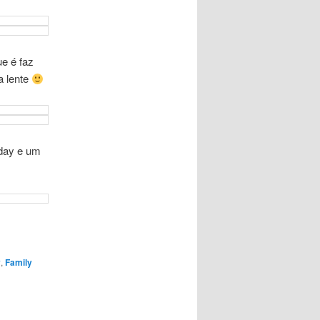
ue é faz
a lente
day e um
y
,
Family