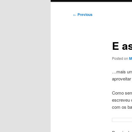
Post
←
Previous
navigation
E a
Posted on
M
…mais u
aproveita
Como sem
escreveu d
com os b