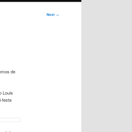
Next
→
temos de
 o Louis
-festa