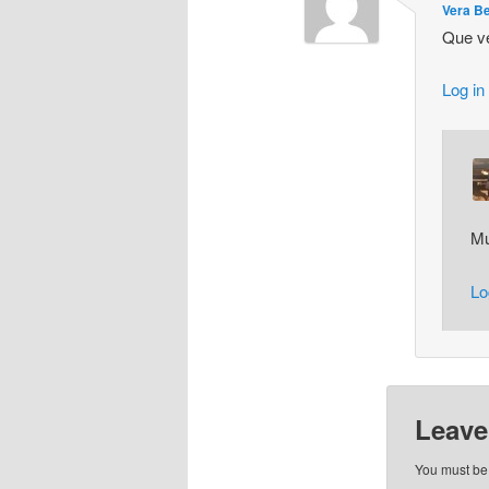
Vera B
Que v
Log in
Mu
Lo
Leave
You must b