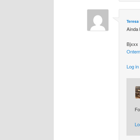
Teresa 
Ainda 
Bjxxx
Ontem
Log in
Fo
Lo