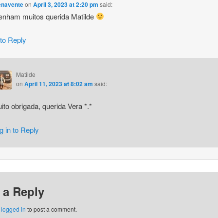
enavente
on
April 3, 2023 at 2:20 pm
said:
enham muitos querida Matilde
 to Reply
Matilde
on
April 11, 2023 at 8:02 am
said:
ito obrigada, querida Vera *.*
g in to Reply
 a Reply
e
logged in
to post a comment.