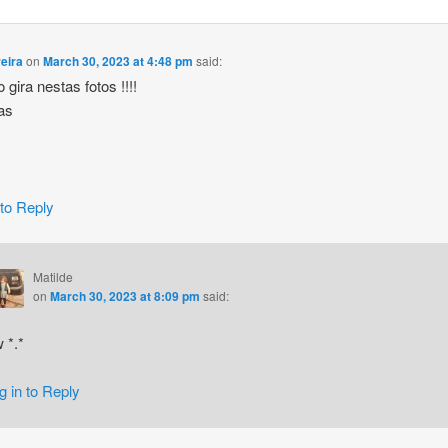
eira
on
March 30, 2023 at 4:48 pm
said:
 gira nestas fotos !!!!
as
 to Reply
Matilde
on
March 30, 2023 at 8:09 pm
said:
 *.*
g in to Reply