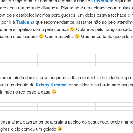
 nos arranjarmos, rumamos à famosa cidade de
Plymouth
aqui bem
cerca de uma hora de distancia. Plymouth é uma cidade com muitas 
m dois estabelecimentos portugueses, um deles estava fechada e 
por ir à
Taskinha
que recomendamos bastante não so pelo atendim
stante simpático como pela comida
Optamos pelo frango assado 
adorou o pai caseiro
Que maravilha
Gostamos tanto que ja la 
almoço ainda demos uma pequena volta pelo centro da cidade e apr
rar uns donuts da
Krispy Kreame
, escolhidos pelo Louis para canta
à mãe no regresso a casa
a casa ainda passamos pela praia a pedido do pequenote, onde tira
 giras e ele comeu um gelado