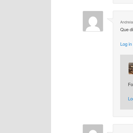
Andreia
Que d
Log in
Fo
Lo