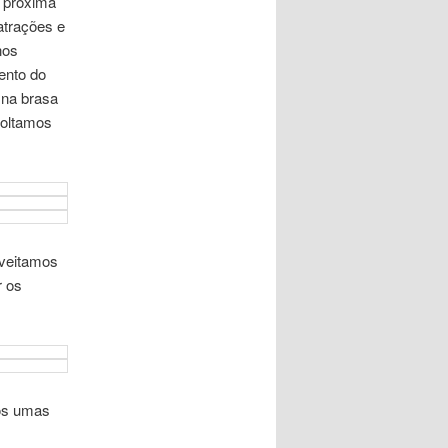
 próxima
atrações e
nos
ento do
na brasa
voltamos
oveitamos
r os
mos umas