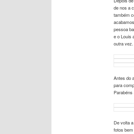
Depois de
de nos a 
também co
acabamos 
pessoa ba
e o Louis 
outra vez.
Antes do 
para comp
Parabéns 
De volta 
fotos bem