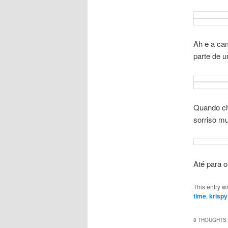
Ah e a ca
parte de 
Quando ch
sorriso m
Até para o
This entry w
time
,
krisp
8 THOUGHTS 