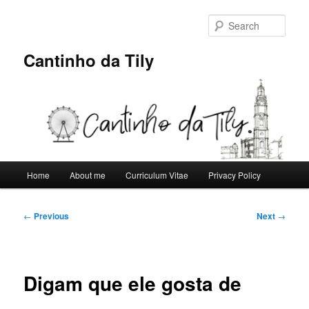
Skip
to
Sear
primary
content
Cantinho da Tily
Main
Home
About me
Curriculum Vitae
Privacy Policy
menu
Post
←
Previous
Next
→
navigation
Digam que ele gosta de