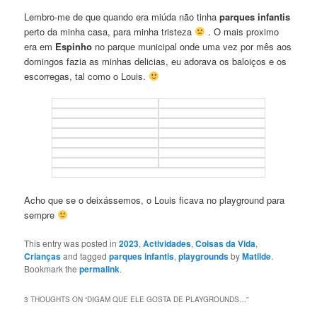
Lembro-me de que quando era miúda não tinha
parques infantis
perto da minha casa, para minha tristeza
. O mais proximo
era em
Espinho
no parque municipal onde uma vez por mês aos
domingos fazia as minhas delicias, eu adorava os baloiços e os
escorregas, tal como o Louis.
Acho que se o deixássemos, o Louis ficava no playground para
sempre
This entry was posted in
2023
,
Actividades
,
Coisas da Vida
,
Crianças
and tagged
parques infantis
,
playgrounds
by
Matilde
.
Bookmark the
permalink
.
3 THOUGHTS ON “
DIGAM QUE ELE GOSTA DE PLAYGROUNDS…
”