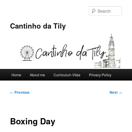
Skip
to
Sear
primary
content
Cantinho da Tily
Main
Home
About me
Curriculum Vitae
Privacy Policy
menu
Post
←
Previous
Next
→
navigation
Boxing Day