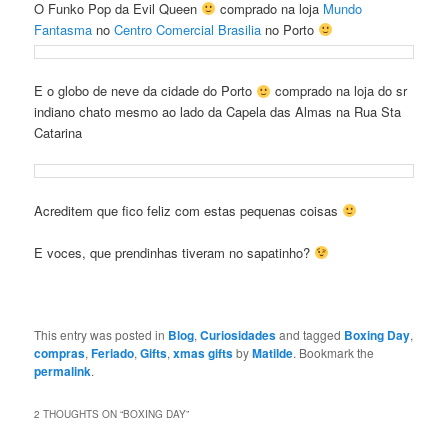
O Funko Pop da Evil Queen
comprado na loja
Mundo
Fantasma
no
Centro Comercial Brasilia
no Porto
E o globo de neve da cidade do Porto
comprado na loja do sr
indiano chato mesmo ao lado da Capela das Almas na Rua Sta
Catarina
Acreditem que fico feliz com estas pequenas coisas
E voces, que prendinhas tiveram no sapatinho?
This entry was posted in
Blog
,
Curiosidades
and tagged
Boxing Day
,
compras
,
Feriado
,
Gifts
,
xmas gifts
by
Matilde
. Bookmark the
permalink
.
2 THOUGHTS ON “
BOXING DAY
”