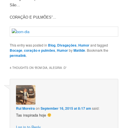
São…
CORAÇÃO E PULMÕES”…
This entry was posted in
Blog
,
Divagaçōes
,
Humor
and tagged
Bocage
,
coração e pulmões
,
Humor
by
Matilde
. Bookmark the
permalink
.
4 THOUGHTS ON “
BOM DIA, ALEGRIA :D
”
Rui Moreira
on
September 16, 2015 at 8:17 am
said:
Tas inspirada hoje
Log in to Reply