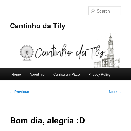
Skip
to
Sear
primary
content
Cantinho da Tily
Main
Home
About me
Curriculum Vitae
Privacy Policy
menu
Post
←
Previous
Next
→
navigation
Bom dia, alegria :D