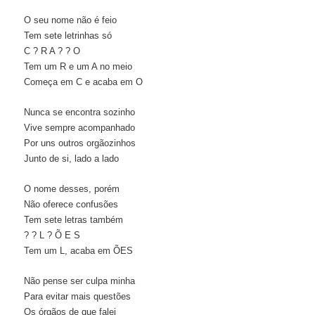
O seu nome não é feio
Tem sete letrinhas só
C ? R A ? ? O
Tem um R e um A no meio
Começa em C e acaba em O
Nunca se encontra sozinho
Vive sempre acompanhado
Por uns outros orgãozinhos
Junto de si, lado a lado
O nome desses, porém
Não oferece confusões
Tem sete letras também
? ? L ? Õ E S
Tem um L, acaba em ÕES
Não pense ser culpa minha
Para evitar mais questões
Os órgãos de que falei