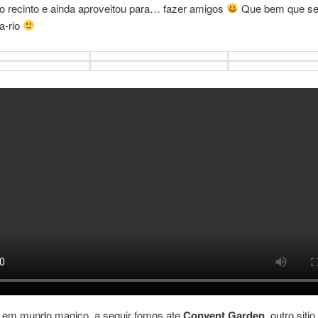
o recinto e ainda aproveitou para… fazer amigos
Que bem que se
ra-rio
ar em mundo magico, a seguir fomos ate
Convent Garden
, outro siti