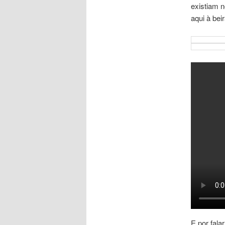
existiam n
aqui à bei
E por fal