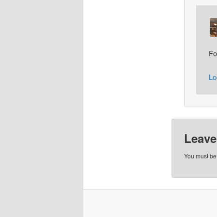
Fo
Lo
Leave
You must b