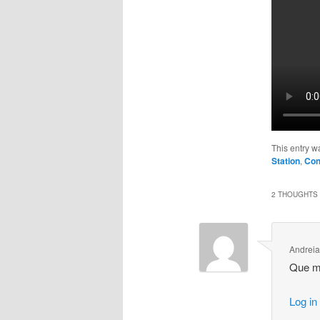
This entry w
Station
,
Con
2 THOUGHTS 
Andreia
Que ma
Log in