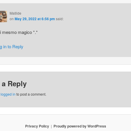
Matilde
on
May 29, 2022 at 6:56 pm
said:
i mesmo magico *.*
g in to Reply
 a Reply
e
logged in
to post a comment.
Privacy Policy
Proudly powered by WordPress