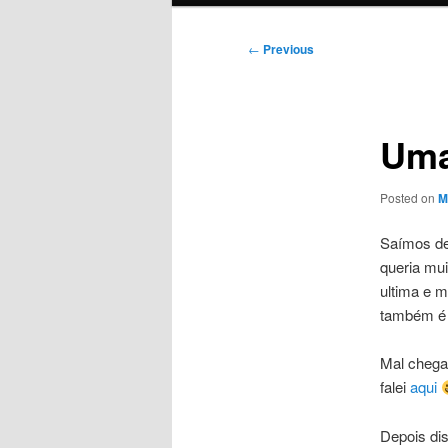
Post
←
Previous
navigation
Uma
Posted on
M
Saímos de
queria mui
ultima e m
também é 
Mal chega
falei
aqui
Depois dis