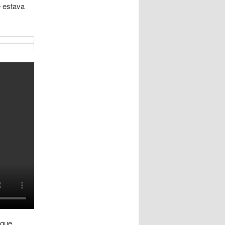
 estava
o que