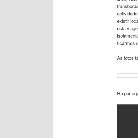
transbord
actividad
existir lo
esta viage
isolament
ficarmos 
As fotos f
Ha por aqu