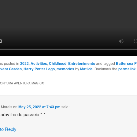
as posted in
2022
,
Activities
,
Childhood
,
Entretenimento
and tagged
Battersea 
vent Garden
,
Harry Potter Lego
,
memories
by
Matilde
. Bookmark the
permalink
.
ON “
UMA AVENTURA MAGICA
”
 Morais
on
May 25, 2022 at 7:43 pm
said:
ravilha de passeio *-*
 to Reply