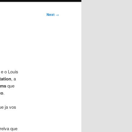
Next
→
e o Louis
tation
, a
lms
que
co
.
e ja vos
relva que