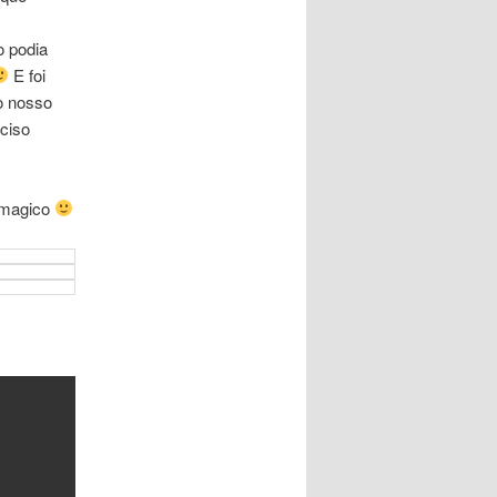
o podia
E foi
o nosso
ciso
o magico