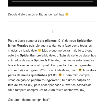
Depois disto vamos então as comprinhas
Para o Louis comprei
dois pijamas
(£11) do novo
SpiderMan
,
Miles Morales
pois ele agora anda nesta fase como todos os
miúdos da idade dele
Mas o que me deixa mais feliz é que
este é o
SpiderMan
preferido dele, o
Spin
da serie de desenhos
animados da saga
Spidey & Friends
, mas sobre esta temática
falarei brevemente noutro post. Comprei também um
guarda-
chuva
(£4) e um
gorro
(£3)… do Spider-Man, claro
Ah e
dois
pares de meias quentinhas
(£1.80)
E para mim comprei
umas
calças de pijama
loungewear
(£6) e umas
calças de
fato-de-treino
(£7) para andar por casa e fazer os
schoolruns
.
Ah e tampem comprei um
soutien
muito confortável (6£).
Gostaram destas comprinhas?