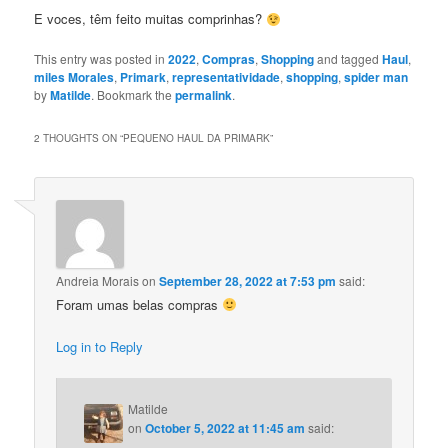
E voces, têm feito muitas comprinhas?
This entry was posted in
2022
,
Compras
,
Shopping
and tagged
Haul
,
miles Morales
,
Primark
,
representatividade
,
shopping
,
spider man
by
Matilde
. Bookmark the
permalink
.
2 THOUGHTS ON “
PEQUENO HAUL DA PRIMARK
”
Andreia Morais
on
September 28, 2022 at 7:53 pm
said:
Foram umas belas compras
Log in to Reply
Matilde
on
October 5, 2022 at 11:45 am
said: