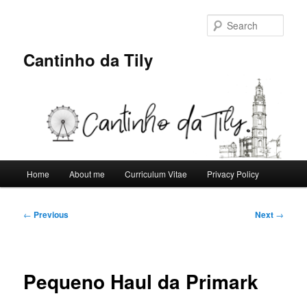
Skip
to
Sear
primary
content
Cantinho da Tily
Main
Home
About me
Curriculum Vitae
Privacy Policy
menu
Post
←
Previous
Next
→
navigation
Pequeno Haul da Primark